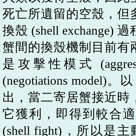
死亡所遺留的空殼
，
但
換殼
(shell exchange)
過
蟹間的換殼機制目前有
是攻擊性模式
(aggre
(negotiations model)
。以
出
，
當二寄居蟹接近時
它獲利
，
即得到較合適
(shell fight)
，
所以是主